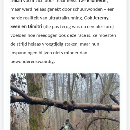
Milan
vocht zich door maar liefst
124 kilometer
,
maar werd helaas genekt door schuurwonden – een
harde realiteit van ultratrailrunning. Ook
Jeremy,
Sven en Dimitri
(die pas terug was na een blessure)
voelden hoe meedogenloos deze race is. Ze moesten
de strijd helaas vroegtijdig staken, maar hun
inspanningen blijven niets minder dan
bewonderenswaardig.