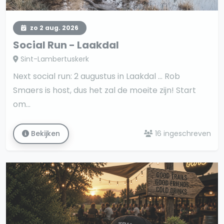
zo 2 aug. 2026
Social Run - Laakdal
Sint-Lambertuskerk
Next social run: 2 augustus in Laakdal ... Rob
Smaers is host, dus het zal de moeite zijn! Start
om…
Bekijken
16 ingeschreven