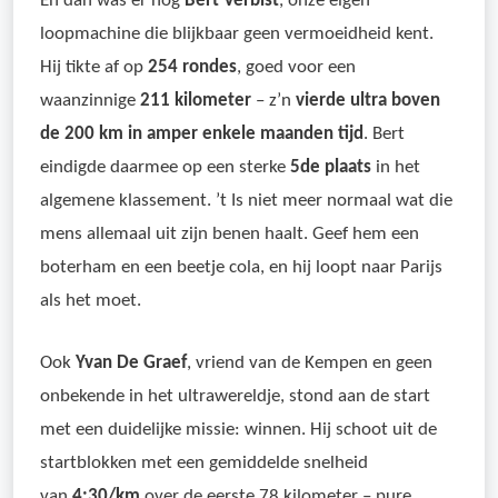
En dan was er nog
Bert Verbist
, onze eigen
loopmachine die blijkbaar geen vermoeidheid kent.
Hij tikte af op
254 rondes
, goed voor een
waanzinnige
211 kilometer
– z’n
vierde ultra boven
de 200 km in amper enkele maanden tijd
. Bert
eindigde daarmee op een sterke
5de plaats
in het
algemene klassement. ’t Is niet meer normaal wat die
mens allemaal uit zijn benen haalt. Geef hem een
boterham en een beetje cola, en hij loopt naar Parijs
als het moet.
Ook
Yvan De Graef
, vriend van de Kempen en geen
onbekende in het ultrawereldje, stond aan de start
met een duidelijke missie: winnen. Hij schoot uit de
startblokken met een gemiddelde snelheid
van
4:30/km
over de eerste 78 kilometer – pure