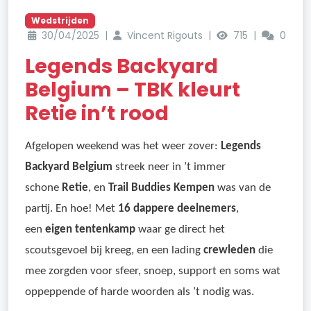
Wedstrijden
30/04/2025 |
Vincent Rigouts |
715 |
0
Legends Backyard
Belgium – TBK kleurt
Retie in’t rood
Afgelopen weekend was het weer zover:
Legends
Backyard Belgium
streek neer in ’t immer
schone
Retie
, en
Trail Buddies Kempen
was van de
partij. En hoe! Met
16 dappere deelnemers
,
een
eigen tentenkamp
waar ge direct het
scoutsgevoel bij kreeg, en een lading
crewleden
die
mee zorgden voor sfeer, snoep, support en soms wat
oppeppende of harde woorden als ’t nodig was.